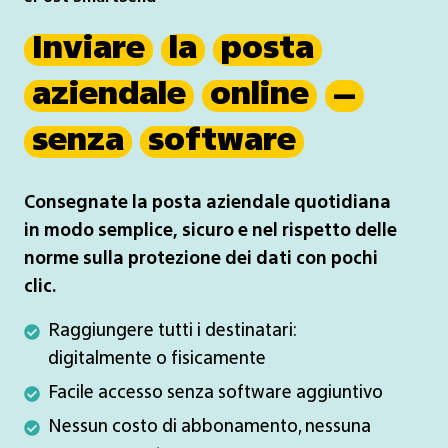
Inviare
la
posta
aziendale
online
–
senza
software
Consegnate la posta aziendale quotidiana
in modo semplice, sicuro e nel rispetto delle
norme sulla protezione dei dati con pochi
clic.
Raggiungere
Raggiungere tutti i destinatari:
tutti
digitalmente o fisicamente
i
Facile
Facile accesso senza software aggiuntivo
destinatari:
accesso
Nessun
Nessun costo di abbonamento, nessuna
digitalmente