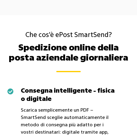
Che cos'è ePost SmartSend?
Spedizione online della
posta aziendale giornaliera
Consegna intelligente - fisica
Consegna
o digitale
intelligente
-
Scarica semplicemente un PDF –
fisica
SmartSend sceglie automaticamente il
o
metodo di consegna più adatto per i
vostri destinatari: digitale tramite app,
digitale