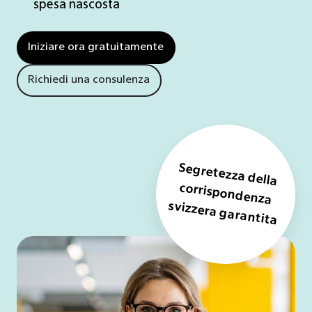
senza
costo
spesa nascosta
o
software
di
fisicamente
aggiuntivo
abbonamento,
Iniziare ora gratuitamente
nessuna
Richiedi una consulenza
spesa
nascosta
Segretezza della
corrispondenza
svizzera garantita