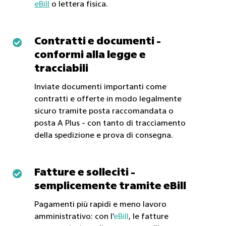
eBill
o lettera fisica.
Contratti e documenti -
Contratti
conformi alla legge e
e
tracciabili
documenti
-
Inviate documenti importanti come
conformi
contratti e offerte in modo legalmente
sicuro tramite posta raccomandata o
alla
posta A Plus - con tanto di tracciamento
legge
della spedizione e prova di consegna.
e
tracciabili
Fatture e solleciti -
Fatture
semplicemente tramite eBill
e
solleciti
Pagamenti più rapidi e meno lavoro
-
amministrativo: con l'
eBill
, le fatture