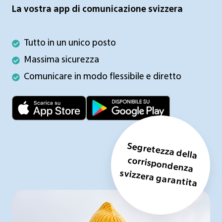
La vostra app di comunicazione svizzera
Tutto
Tutto in un unico posto
in
Massima
Massima sicurezza
un
sicurezza
Comunicare
Comunicare in modo flessibile e diretto
unico
in
posto
modo
flessibile
e
diretto
Segretezza della
corrispondenza
svizzera garantita