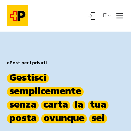
IT
ePost per i privati
Gestisci
semplicemente
senza
carta
la
tua
posta
ovunque
sei