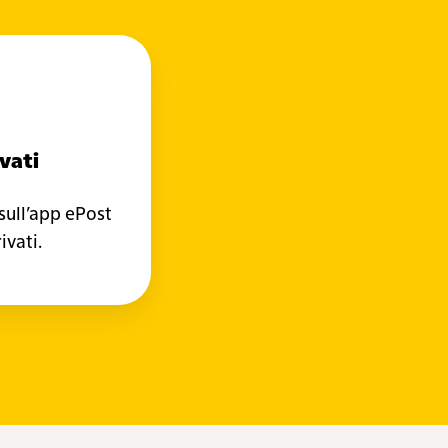
enti
vati
ivati
ull’app ePost
ivati.