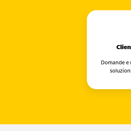
Clien
Domande e r
soluzion