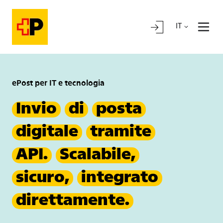
IT
ePost per IT e tecnologia
Invio
di
posta
digitale
tramite
API.
Scalabile,
sicuro,
integrato
direttamente.