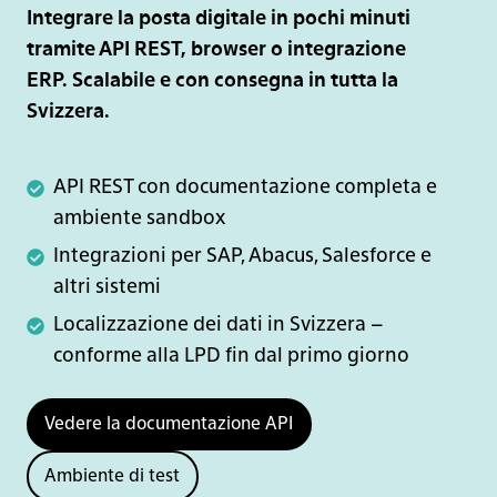
Integrare la posta digitale in pochi minuti
tramite API REST, browser o integrazione
ERP. Scalabile e con consegna in tutta la
Svizzera.
API
API REST con documentazione completa e
REST
ambiente sandbox
con
Integrazioni
Integrazioni per SAP, Abacus, Salesforce e
documentazione
per
altri sistemi
completa
SAP,
Localizzazione
Localizzazione dei dati in Svizzera –
e
Abacus,
dei
conforme alla LPD fin dal primo giorno
ambiente
Salesforce
dati
sandbox
e
in
Vedere la documentazione API
altri
Svizzera
sistemi
Ambiente di test
–