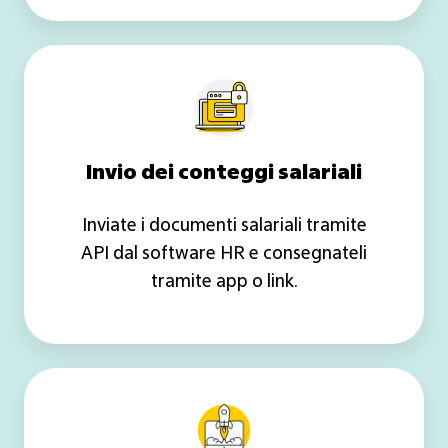
Invio
dei
conteggi
salariali
Invio dei conteggi salariali
Inviate i documenti salariali tramite
API dal software HR e consegnateli
tramite app o link.
Connessione
API