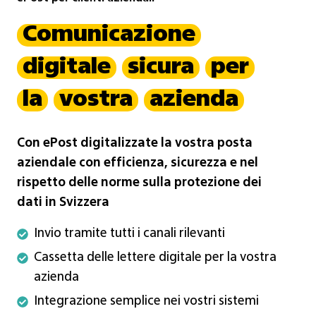
Comunicazione
digitale
sicura
per
la
vostra
azienda
Con ePost digitalizzate la vostra posta
aziendale con efficienza, sicurezza e nel
rispetto delle norme sulla protezione dei
dati in Svizzera
Invio
Invio tramite tutti i canali rilevanti
tramite
Cassetta
Cassetta delle lettere digitale per la vostra
tutti
delle
azienda
i
lettere
Integrazione
Integrazione semplice nei vostri sistemi
canali