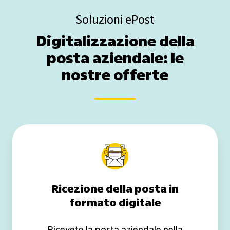
Soluzioni ePost
Digitalizzazione della
posta aziendale: le
nostre offerte
Ricezione
della
posta
in
formato
Ricezione della posta in
digitale
formato digitale