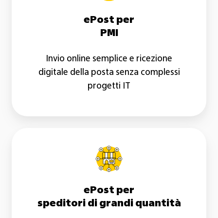
ePost per
PMI
Invio online semplice e ricezione
digitale della posta senza complessi
progetti IT
ePost
per
speditori
di
grandi
ePost per
quantità
speditori di grandi quantità