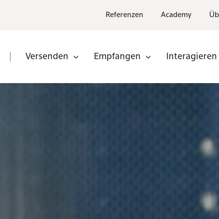
Referenzen
Academy
Üb
Versenden
Empfangen
Interagieren
n
Partner
nden
Partner
werden