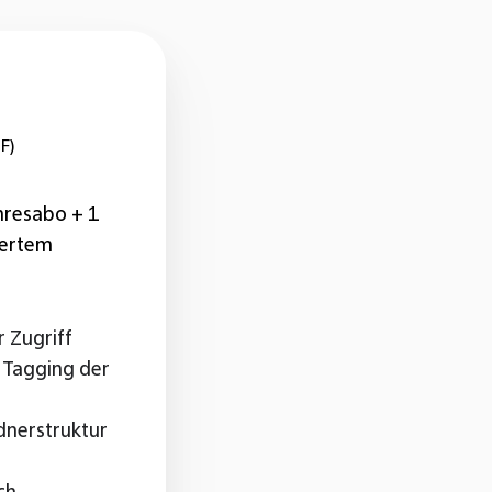
F)
hresabo + 1
hertem
 Zugriff
 Tagging der
dnerstruktur