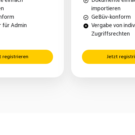
e einfach
Dokumente einfa
en
importieren
nform
GeBüv-konform
r für Admin
Vergabe von indiv
Zugriffsrechten
t registrieren
Jetzt registr