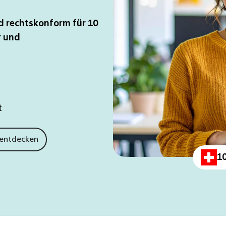
d rechtskonform für 10
r und
t
 entdecken
1