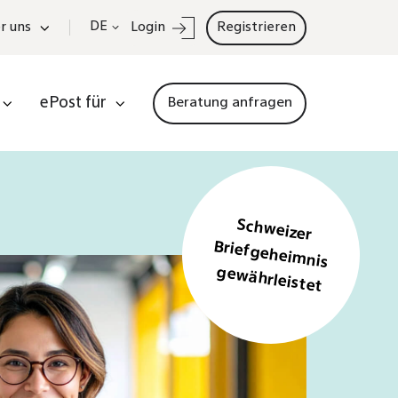
DE
r uns
Login
Registrieren
ePost für
Beratung anfragen
Schweizer
Briefgeheim
nis
gewährleistet