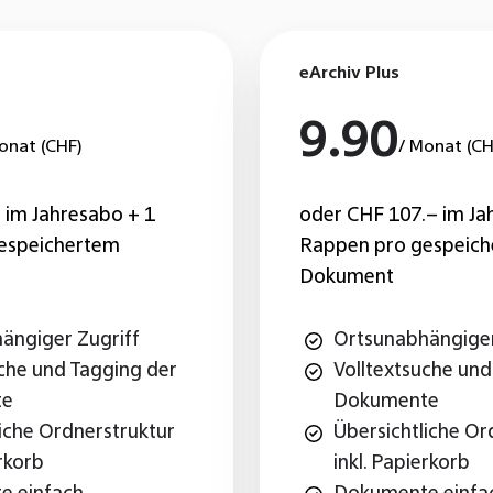
eArchiv Plus
9.90
onat (CHF)
/ Monat (CH
 im Jahresabo + 1
oder CHF 107.– im Ja
espeichertem
Rappen pro gespeic
Dokument
ängiger Zugriff
Ortsunabhängiger
uche und Tagging der
Volltextsuche und
te
Dokumente
iche Ordnerstruktur
Übersichtliche Or
erkorb
inkl. Papierkorb