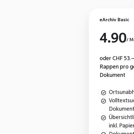
eArchiv Basic
4.90
/ M
oder CHF 53.–
Rappen pro g
Dokument
Ortsunabh
Volltexts
Dokumen
Übersichtl
inkl. Papi