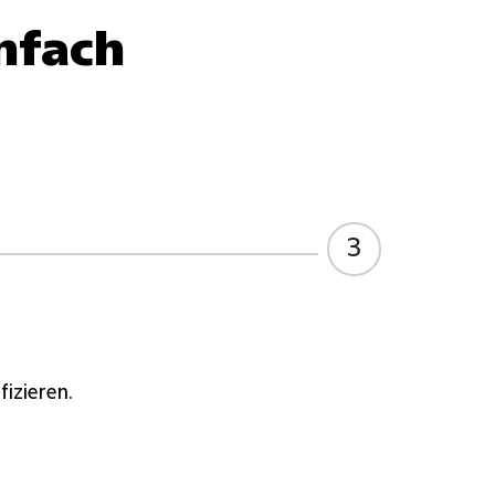
infach
3
fizieren.