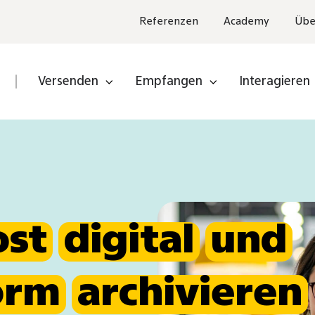
Referenzen
Academy
Übe
Versenden
Empfangen
Interagieren
en
Partner
inden
Partner
werden
ost
digital
und
orm
archivieren