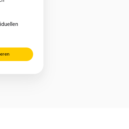
ch
iduellen
ieren