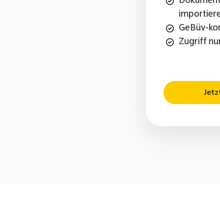
Dokument
importier
GeBüv-ko
Zugriff nu
Jetz