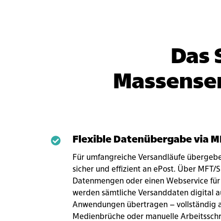
Anbindung
versenden
Das 
Massensen
Flexible Datenübergabe via 
Flexible
Datenübergabe
Für umfangreiche Versandläufe übergebe
via
sicher und effizient an ePost. Über MFT/
MFT
Datenmengen oder einen Webservice für
werden sämtliche Versanddaten digital 
Anwendungen übertragen – vollständig a
Medienbrüche oder manuelle Arbeitsschrit