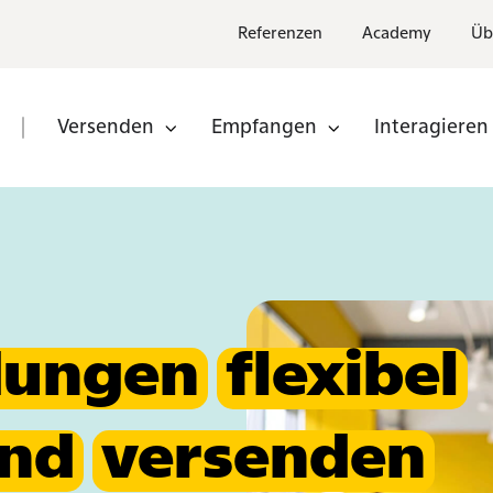
Referenzen
Academy
Üb
Versenden
Empfangen
Interagieren
n
Partner
nden
Partner
werden
dungen
flexibel
nd
versenden