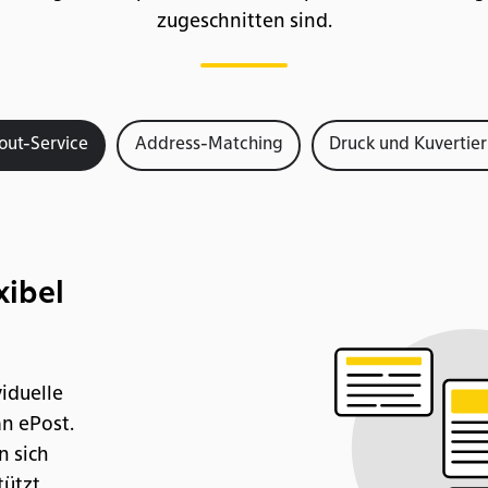
zugeschnitten sind.
out-Service
Address-Matching
Druck und Kuvertie
ibel
iduelle
n ePost.
n sich
tützt