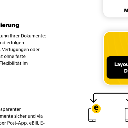
sierung
tung Ihrer Dokumente:
and erfolgen
n, Verfügungen oder
nz ohne feste
lexibilität im
nsparenter
ente sicher und via
er Post-App, eBill, E-