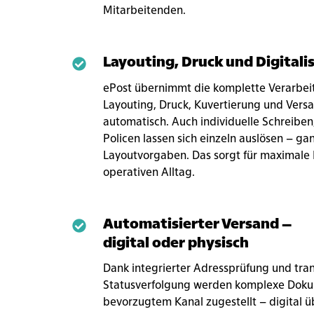
Mitarbeitenden.
Layouting, Druck und Digitali
Layouting,
Druck
ePost übernimmt die komplette Verarbei
und
Layouting, Druck, Kuvertierung und Vers
Digitalisierung
automatisch. Auch individuelle Schreibe
Policen lassen sich einzeln auslösen – ga
Layoutvorgaben. Das sorgt für maximale F
operativen Alltag.
Automatisierter Versand –
Automatisierter
digital oder physisch
Versand
–
Dank integrierter Adressprüfung und tra
digital
Statusverfolgung werden komplexe Dokum
oder
bevorzugtem Kanal zugestellt – digital üb