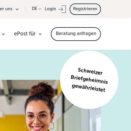
DE
er uns
Login
Registrieren
ePost für
Beratung anfragen
Schweizer
Briefgeheim
nis
gewährleistet