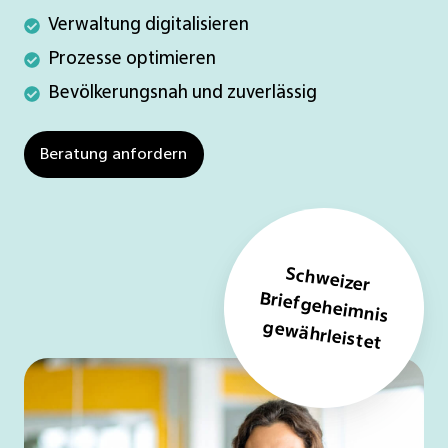
Verwaltung
Verwaltung digitalisieren
digitalisieren
Prozesse
Prozesse optimieren
optimieren
Bevölkerungsnah
Bevölkerungsnah und zuverlässig
und
zuverlässig
Beratung anfordern
Schweizer
Briefgeheim
nis
gewährleistet