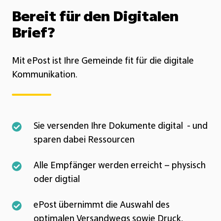
Bereit für den Digitalen
Brief?
Mit
ePost
ist Ihre Gemeinde fit für die digitale
Kommunikation.
Sie
Sie versenden Ihre Dokumente digital
- und
versenden
sparen dabei Ressourcen
Ihre
Alle
Alle Empfänger werden erreicht – physisch
Dokumente
Empfänger
oder
digtial
digital
werden
-
ePost
ePost
übernimmt die Auswahl des
erreicht
und
übernimmt
optimalen Versandwegs sowie Druck,