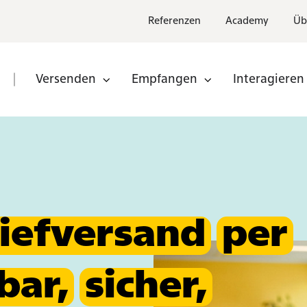
Referenzen
Academy
Üb
Versenden
Empfangen
Interagieren
n
Partner
nden
Partner
werden
iefversand
per
bar,
sicher,