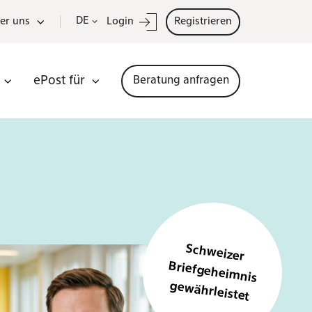
DE
er uns
Login
Registrieren
ePost für
Beratung anfragen
Schweizer
Briefgeheim
nis
gewährleistet