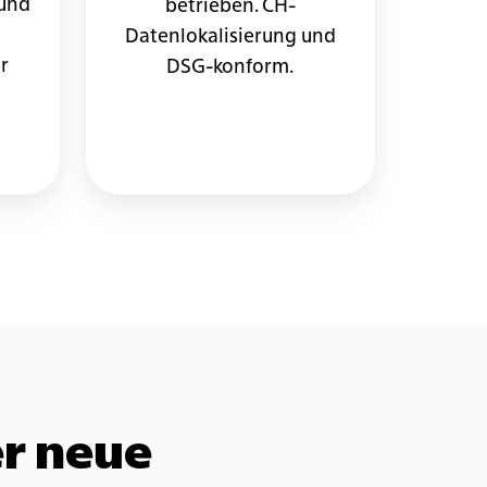
 und
betrieben. CH-
Datenlokalisierung und
r
DSG-konform.
er neue