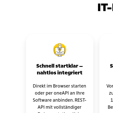
IT
Schnell startklar –
S
nahtlos integriert
Direkt im Browser starten
Von
oder per oneAPI an Ihre
z
Software anbinden. REST-
1
API mit vollständiger
Be