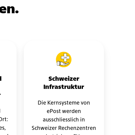
en.
d
Schweizer
Infrastruktur
r
Die Kernsysteme von
d
ePost werden
Ort:
ausschliesslich in
es,
Schweizer Rechenzentren