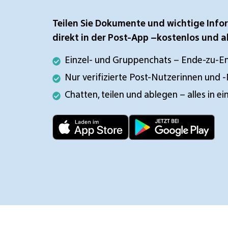
der
digitale
zentral in
aufs
Postfach
App
Post-
Post
der Post-
Smartphone
bezahlen
unterzeichnen
App
empfangen
App
Teilen Sie Dokumente und wichtige Info
empfangen
direkt in der Post-App –kostenlos und a
Einzel-
Einzel- und Gruppenchats – Ende-zu-En
und
Nur
Nur verifizierte Post-Nutzerinnen und 
Gruppenchats
verifizierte
Chatten,
Chatten, teilen und ablegen – alles in e
–
Post-
teilen
Ende-
Nutzerinnen
und
zu-
und
ablegen
Ende-
-
–
verschlüsselt
Nutzer
alles
in
einer
App