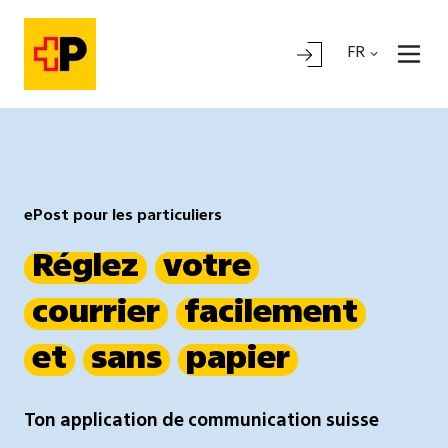
FR
ePost pour les particuliers
Réglez
votre
courrier
facilement
et
sans
papier
Ton application de communication suisse