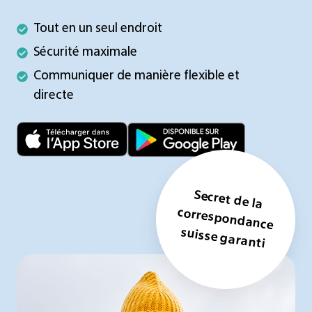
Tout
Tout en un seul endroit
en
Sécurité
Sécurité maximale
un
maximale
Communiquer
Communiquer de manière flexible et
seul
de
directe
endroit
manière
flexible
et
directe
Secret de la
correspondance
suisse garanti