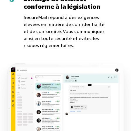
conforme à la législation
de
données
SecureMail répond à des exigences
conforme
élevées en matière de confidentialité
à
et de conformité. Vous communiquez
ainsi en toute sécurité et évitez les
la
risques réglementaires.
législation