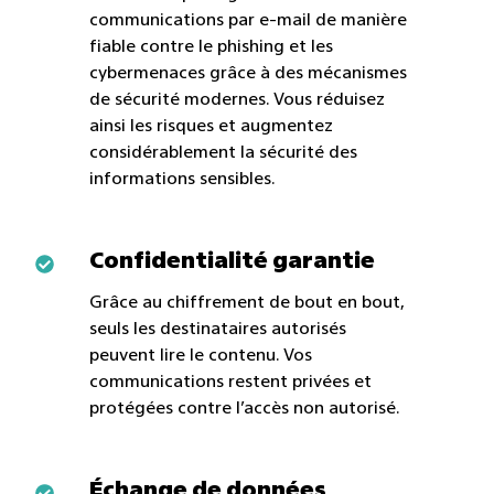
phishing
communications par e-mail de manière
et
fiable contre le phishing et les
cybermenaces grâce à des mécanismes
les
de sécurité modernes. Vous réduisez
cyberattaques
ainsi les risques et augmentez
considérablement la sécurité des
informations sensibles.
Confidentialité
Confidentialité garantie
garantie
Grâce au chiffrement de bout en bout,
seuls les destinataires autorisés
peuvent lire le contenu. Vos
communications restent privées et
protégées contre l’accès non autorisé.
Échange
Échange de données