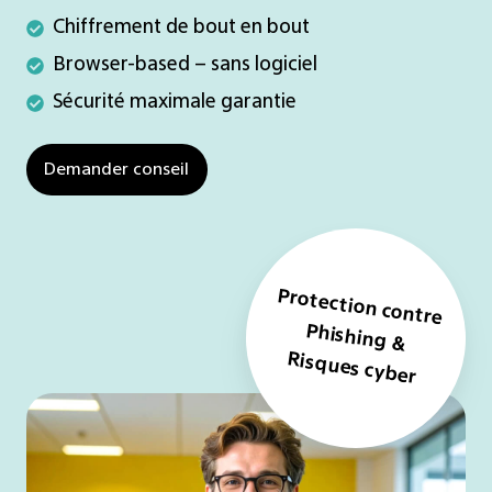
Chiffrement
Chiffrement de bout en bout
de
Browser-
Browser-based – sans logiciel
bout
based
Sécurité
Sécurité maximale garantie
en
–
maximale
bout
sans
garantie
Demander conseil
logiciel
Protection contre
Phishing &
Risques cyber