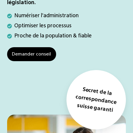
législation.
Numériser
Numériser l'administration
l'administration
Optimiser
Optimiser les processus
les
Proche
Proche de la population & fiable
processus
de
la
Demander conseil
population
&
fiable
Secret de la
correspondance
suisse
garanti