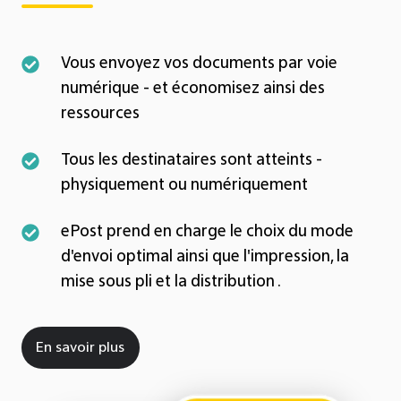
Vous
Vous envoyez vos documents par voie
envoyez
numérique
- et économisez ainsi des
vos
ressources
documents
Tous
Tous les destinataires sont atteints -
par
les
physiquement ou
numériquement
voie
destinataires
numérique
ePost
ePost
prend en charge le choix du mode
sont
-
prend
d'envoi optimal ainsi que l'impression, la
atteints
et
en
mise sous pli et la distribution
.
-
économisez
charge
physiquement
ainsi
le
ou
des
En savoir plus
choix
numériquement
ressources
du