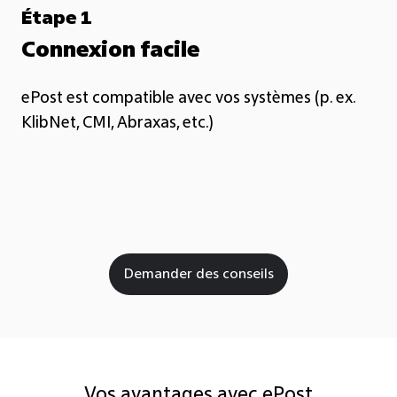
Étape 1
Connexion facile
ePost est compatible avec vos systèmes (p. ex.
KlibNet, CMI, Abraxas, etc.)
No
ce
vo
Demander des conseils
Vos avantages avec ePost