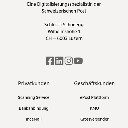
Eine Digitalisierungsspezialistin der
Schweizerischen Post
Schlössli Schönegg
Wilhelmshöhe 1
CH – 6003 Luzern
Read
Join
Browse
our
us
our
Twitter
on
GitHub
Privatkunden
Geschäftskunden
feed
Slack
projects
Scanning Service
ePost Plattform
Bankanbindung
KMU
IncaMail
Grossversender