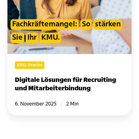
Fachkräftemangel:
So
stärken
Sie
Ihr
KMU.
KMU-Stories
Digitale Lösungen für Recruiting
und Mitarbeiterbindung
6. November 2025
2 Min