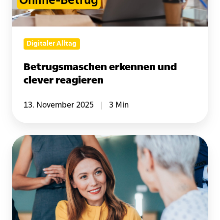
Online-Betrug
Digitaler Alltag
Betrugsmaschen erkennen und
clever reagieren
13. November 2025
3 Min
Digitale
Lösungen
für
Recruiting
und
Mitarbeiterbindung