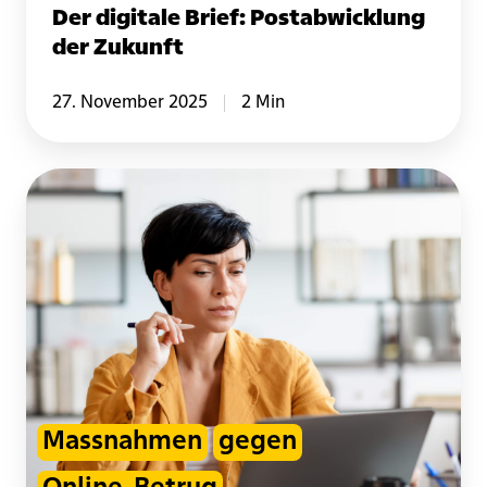
Der digitale Brief: Postabwicklung
der Zukunft
27. November 2025
2 Min
Betrugsmaschen
erkennen
und
clever
reagieren
Massnahmen
gegen