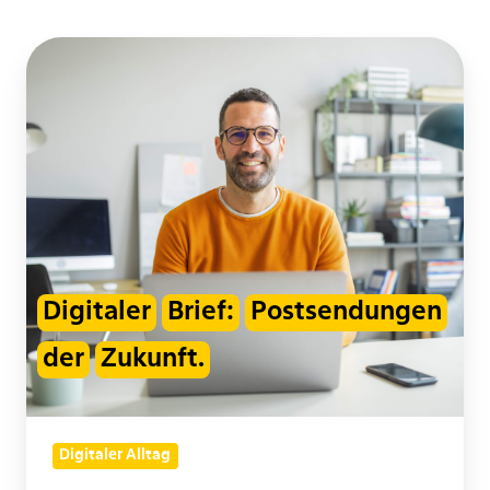
Der
digitale
Brief:
Postabwicklung
der
Zukunft
Digitaler
Brief:
Postsendungen
der
Zukunft.
Digitaler Alltag