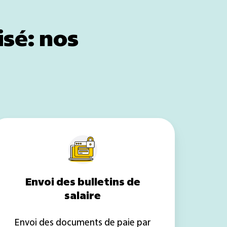
sé: nos
Envoi
des
bulletins
de
salaire
Envoi des bulletins de
salaire
Envoi des documents de paie par