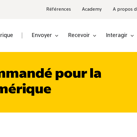
Références
Academy
A propos d
rique
Envoyer
Recevoir
Interagir
ir
naire
mmandé pour la
eurs
umérique
iels