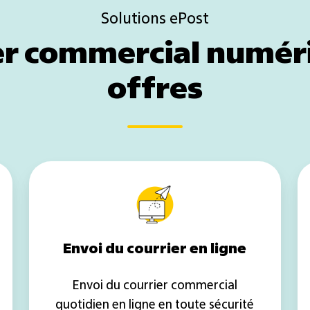
Solutions ePost
er commercial numéri
offres
Envoi
du
courrier
en
ligne
Envoi du courrier en ligne
Envoi du courrier commercial
quotidien en ligne en toute sécurité