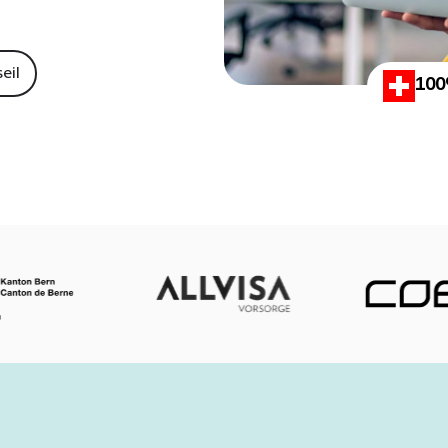
eil
100