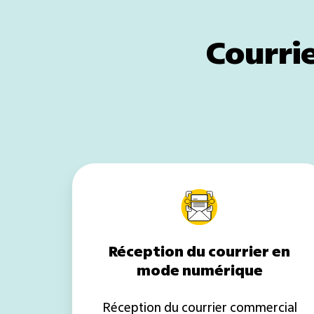
Courri
Réception
du
courrier
en
mode
Réception du courrier en
numérique
mode numérique
Réception du courrier commercial