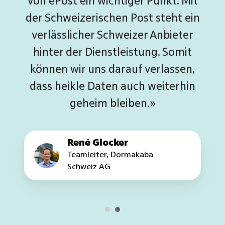
Fragen bezüglich Sicherheit,
Vertraulichkeit und Datenschutz
auf einen Schlag lösen»
Christian Häfelfinger
Leiter Gemeindeverwaltung
Binningen
…