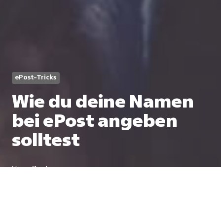
ePost-Tricks
Wie du deine Namen
bei ePost angeben
solltest
Von
ePost
1 Min
17. Januar 2024