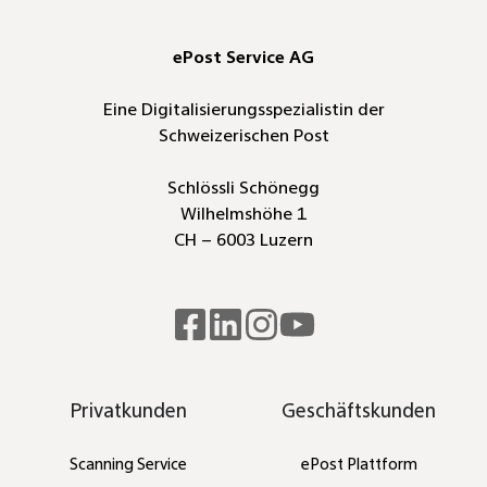
ePost Service AG
Eine Digitalisierungsspezialistin der
Schweizerischen Post
Schlössli Schönegg
Wilhelmshöhe 1
CH – 6003 Luzern
Read
Join
Browse
our
us
our
Twitter
on
GitHub
Privatkunden
Geschäftskunden
feed
Slack
projects
Scanning Service
ePost Plattform