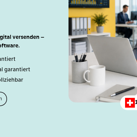
gital versenden –
oftware.
antiert
l garantiert
ollziehbar
n