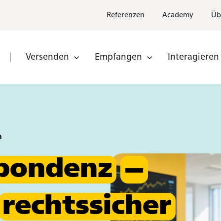
Referenzen
Academy
Üb
Versenden
Empfangen
Interagieren
n
Partner
nden
Partner
werden
n
pondenz
–
rechtssicher