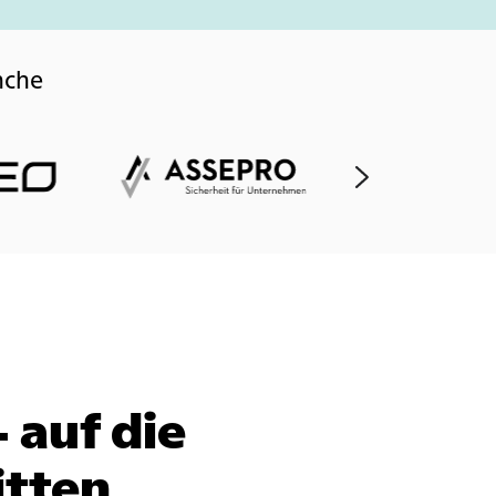
nche
 auf die
itten