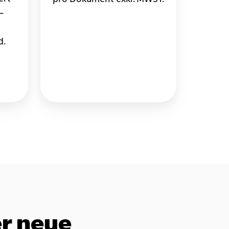
–
d.
er neue