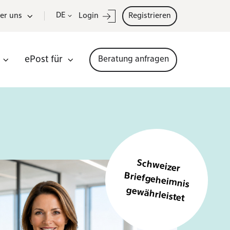
DE
er uns
Login
Registrieren
ePost für
Beratung anfragen
Schweizer
Briefgeheim
nis
gewährleistet