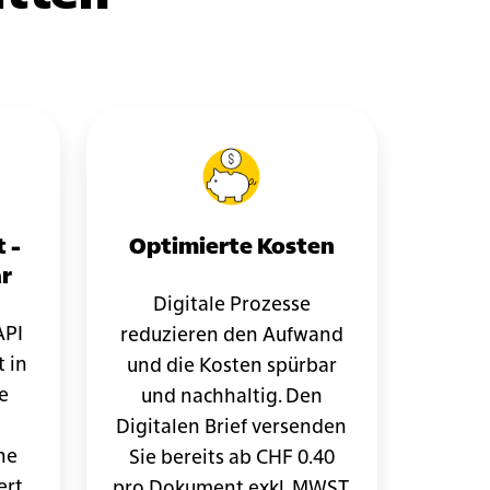
 -
Optimierte Kosten
ar
Digitale Prozesse
API
reduzieren den Aufwand
 in
und die Kosten spürbar
e
und nachhaltig. Den
Digitalen Brief versenden
ne
Sie bereits ab CHF 0.40
ert
pro Dokument exkl. MWST.