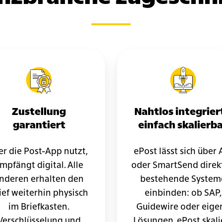
Zustellung
Nahtlos integriert
garantiert
einfach skalierb
r die Post-App nutzt,
ePost lässt sich über 
mpfängt digital. Alle
oder SmartSend direkt
nderen erhalten den
bestehende System
ief weiterhin physisch
einbinden: ob SAP,
im Briefkasten.
Guidewire oder eige
Verschlüsselung und
Lösungen. ePost skali