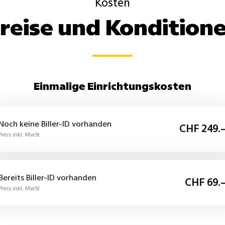
Netzwerkpartnerschaft
Kosten
als
erforderlich.
reise und Kondition
Briefpost
zugestellt.
Einmalige Einrichtungskosten
Noch keine Biller-ID vorhanden
CHF 249.
Preis inkl. MwSt
Bereits Biller-ID vorhanden
CHF 69.
Preis inkl. MwSt