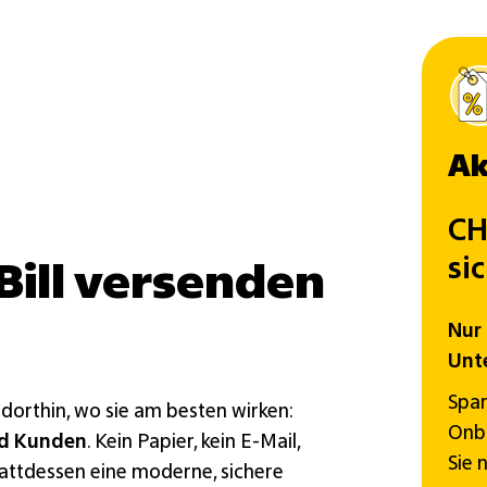
Ak
CH
si
ill versenden
Nur 
Unt
Spar
 dorthin, wo sie am besten wirken:
Onbo
nd Kunden
. Kein Papier, kein E-Mail,
Sie 
attdessen eine moderne, sichere