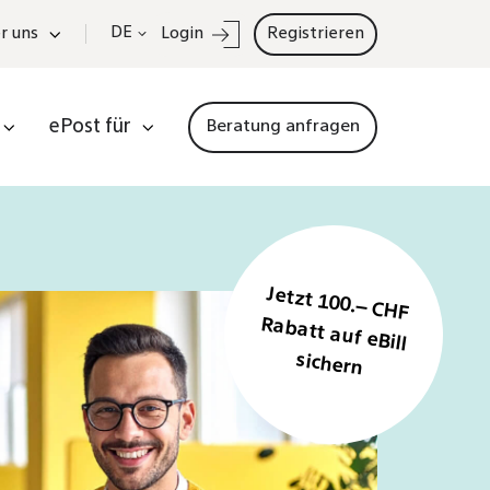
DE
r uns
Login
Registrieren
ePost für
Beratung anfragen
Jetzt 100.– CHF
Rabatt auf eBill
sichern