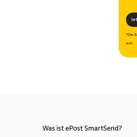
Je
*Die A
sich.
Was ist ePost SmartSend?