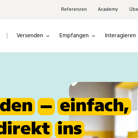
Referenzen
Academy
Übe
Versenden
Empfangen
Interagieren
en
Partner
inden
Partner
werden
nden
–
einfach,
direkt
ins