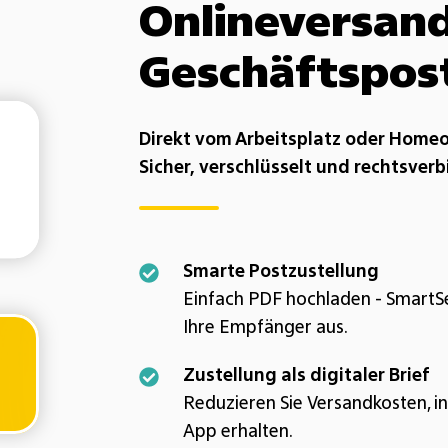
Onlineversand
Geschäftspos
Direkt vom Arbeitsplatz oder Homeo
Sicher, verschlüsselt und rechtsverb
Smarte
Smarte Postzustellung
Postzustellung
Einfach PDF hochladen - SmartSe
Einfach
Ihre Empfänger aus.
PDF
Zustellung
Zustellung als digitaler Brief
hochladen
als
Reduzieren Sie Versandkosten, 
-
digitaler
App erhalten.
SmartSend