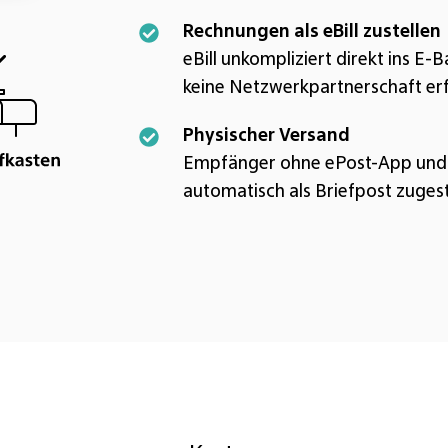
Brief
wählt
Rechnungen
Rechnungen als eBill zustellen
Reduzieren
die
als
eBill unkompliziert direkt
ins E-B
Sie
beste
eBill
keine Netzwerkpartnerschaft erf
Versandkosten,
Zustellungsart
zustellen
indem
für
Physischer
Physischer Versand
eBill
ePost-
Ihre
Versand
Empfänger ohne ePost-App und e
unkompliziert
Nutzer
Empfänger
Empfänger
automatisch als Briefpost zugest
direkt
Ihre
aus.
ohne
ins
Sendungen
ePost-
E-
via
App
Banking
App
und
Ihrer
erhalten.
eBill
Empfänger
erhalten
übermitteln
Ihre
–
Sendungen
keine
automatisch