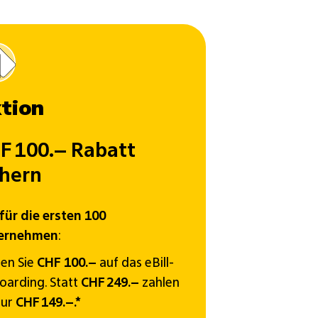
tion
F 100.– Rabatt
chern
für die ersten 100
ernehmen
:
en Sie
CHF 100.–
auf das eBill-
arding. Statt
CHF 249.–
zahlen
nur
CHF 149.–.*