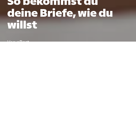
So bekommst du
deine Briefe, wie du
willst
Von
ePost
3 Min
28. April 2025
Papierchaos im Briefkasten, verpasste Fristen
oder der Weg zum Pöstler – das geht auch
einfacher. Der hybride Brief bringt deine Post
direkt auf dein Handy – oder in den
Briefkasten, wenn du willst.