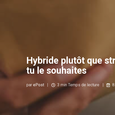
Hybride plutôt que st
tu le souhaites
par
ePost
3 min Temps de lecture
8