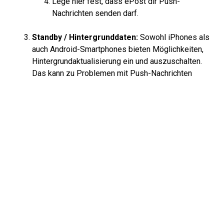
Lege hier fest, dass ePost dir Push-
Nachrichten senden darf.
Standby / Hintergrunddaten:
Sowohl iPhones als
auch Android-Smartphones bieten Möglichkeiten,
Hintergrundaktualisierung ein und auszuschalten.
Das kann zu Problemen mit Push-Nachrichten
führen.
Android:
Android bietet die Funktion
«Akkuverbrauch optimieren», die Apps in den
Standby-Modus versetzt, um Akkuleistung zu
sparen. Dadurch werden Hintergrundfunktionen, wie
das Anzeigen neuer Push-Nachrichten,
eingeschränkt. Um neue Nachrichten zu erhalten,
musst du die App dann immer wieder manuell
öffnen.
Du kannst aber für die ePost-App auch eine