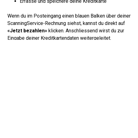
Erfasse und speichere deine Kreditkarte
Wenn
du im Posteingang einen blauen Balken über deiner
Scanning
Service
-Rechnung
siehst
, kannst du direkt auf
«
Jetzt bezahlen»
klicken
.
Anschlie
ss
end wirst du zur
Eingabe deiner Kreditkartendaten weitergeleitet.
Vorteile des Hinterlegens einer Kreditkarte:
Keine verpassten Zahlungen
Automatische Abbuchung der monatlichen
Rechnungen
Weniger Verwaltungsaufwand
Alternative Zahlungsmethoden
Du bevorzugst weiterhin die Zahlung per Rechnung? Kein
Problem. Um Rechnungen einfach und schnell zu
begleichen, kannst du auch dein Bankkonto in der ePost-