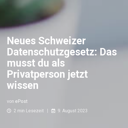
Neues Schweizer
Datenschutzgesetz: Das
musst du als
Privatperson jetzt
wissen
von
ePost
2 min Lesezeit
9. August 2023