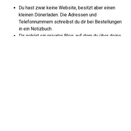
Du hast zwar keine Website, besitzt aber einen
kleinen Dönerladen. Die Adressen und
Telefonnummern schreibst du dir bei Bestellungen
in ein Notizbuch.
Dir gehört ein privater Blog, auf dem du über deine
Leidenschaft – das Vögel fotografieren –
schreibst. Unter den Fotos schreiben Menschen
Kommentare oder du sendest einmal pro Woche
einen Newsletter.
Du managst für deinen Musikverein die Website.
Auf der Website gibt es ein Kontaktformular, über
das sich potenzielle Neumitglieder melden können.
In all diesen Beispielen verarbeitest du bewusst oder
unbewusst Personendaten. Das bedeutet für dich: Du
musst dich nun an folgende Pflichten halten.
Informationspflichten: Wenn du personenbezogene