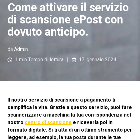
Come attivare il servizio
di scansione ePost con
dovuto anticipo.
da
Admin
1 min Tempo di lettura
17. gennaio 2024
Il nostro servizio di scansione a pagamento ti
semplifica la vita. Grazie a questo servizio, puoi fare
scannerizzare a macchina la tua corrispondenza nel
nostro
centro di scansione
e riceverla poi in
formato digitale. Si tratta di un ottimo strumento per
leggere, ad esempio, la tua posta durante le tue