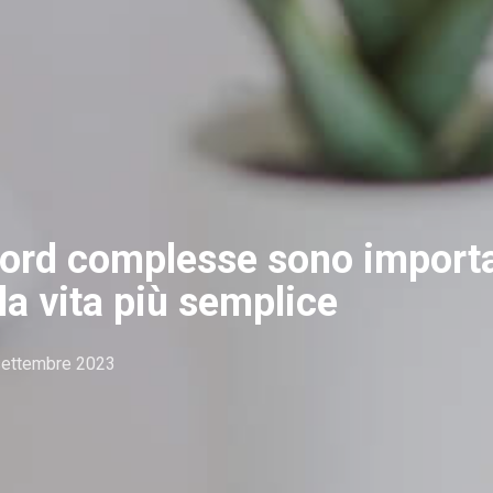
ord complesse sono importan
a vita più semplice
settembre 2023