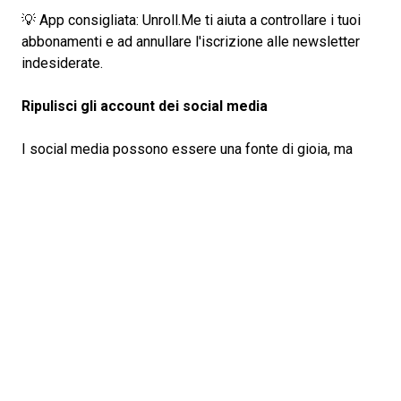
💡 App consigliata: Unroll.Me ti aiuta a controllare i tuoi
abbonamenti e ad annullare l'iscrizione alle newsletter
indesiderate.
Ripulisci gli account dei social media
I social media possono essere una fonte di gioia, ma
anche di stress: approfitta delle pulizie digitali di
primavera per ripulire i tuoi account nei social media. Non
seguire più gli account che non hanno valore aggiunto o
che evocano sentimenti negativi.
Svuota la cache e ripulisci il browser
Il tuo browser può diventare lento nel tempo se la cache
è piena di file temporanei. È possibile ottenere un rapido
aumento della velocità cancellando regolarmente la
cache. Le modalità di esecuzione dipendono dal tuo