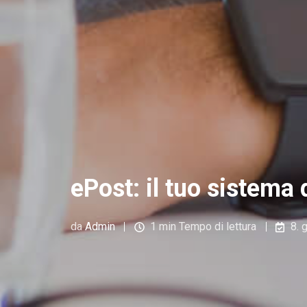
ePost: il tuo sistema
da
Admin
1 min Tempo di lettura
8. 