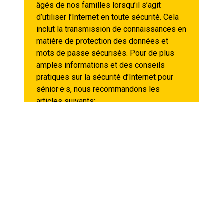
âgés de nos familles lorsqu’il s’agit
d’utiliser l’Internet en toute sécurité. Cela
inclut la transmission de connaissances en
matière de protection des données et
mots de passe sécurisés. Pour de plus
amples informations et des conseils
pratiques sur la sécurité d’Internet pour
sénior·e·s, nous recommandons les
articles suivants:
«Deux conseils importants en matière
de sécurité» sur Seniorweb Suisse
«Mois européen de la cybersécurité:
conseils aux séniores» sur NCSC
«Comment les sénior·e·s peuvent
acheter en ligne en toute sécurité – 4
conseils à connaître!» sur INSENIO