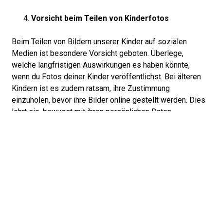
Vorsicht beim Teilen von Kinderfotos
Beim Teilen von Bildern unserer Kinder auf sozialen
Medien ist besondere Vorsicht geboten. Überlege,
welche langfristigen Auswirkungen es haben könnte,
wenn du Fotos deiner Kinder veröffentlichst. Bei älteren
Kindern ist es zudem ratsam, ihre Zustimmung
einzuholen, bevor ihre Bilder online gestellt werden. Dies
lehrt sie, bewusst mit ihren persönlichen Daten
umzugehen und fördert den Respekt vor der
Privatsphäre.
Achte auf verbundene Apps
Viele Apps und Dienste bieten die Möglichkeit, sich über
Social-Media-Accounts anzumelden. Sei vorsichtig bei
den Berechtigungen, die du diesen Apps gibst. Überprüfe
regelmässig, welche Apps Zugriff auf deine sozialen