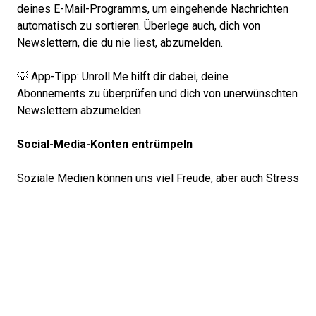
deines E-Mail-Programms, um eingehende Nachrichten
automatisch zu sortieren. Überlege auch, dich von
Newslettern, die du nie liest, abzumelden.
💡 App-Tipp: Unroll.Me hilft dir dabei, deine
Abonnements zu überprüfen und dich von unerwünschten
Newslettern abzumelden.
Social-Media-Konten entrümpeln
Soziale Medien können uns viel Freude, aber auch Stress
bereiten. Nutze den digitalen Frühjahrsputz, um deine
Social-Media-Konten zu entrümpeln. Unfollowe
Accounts, die dir keinen Wert bringen oder negative
Gefühle hervorrufen.
Cache leeren und Browser aufräumen
Dein Browser kann mit der Zeit träge werden, wenn der