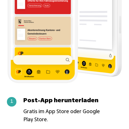
Post-App herunterladen
Post-
1
App
Gratis im
App Store
oder
Google
herunterladen
Play Store.