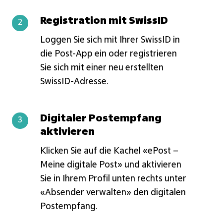
Registration mit SwissID
Registration
2
mit
Loggen Sie sich mit Ihrer SwissID in
SwissID
die Post-App ein oder registrieren
Sie sich mit einer neu erstellten
SwissID-Adresse.
Digitaler Postempfang
Digitaler
3
aktivieren
Postempfang
aktivieren
Klicken Sie auf die Kachel «ePost –
Meine digitale Post» und aktivieren
Sie in Ihrem Profil unten rechts unter
«
Absender verwalten
»
den digitalen
Postempfang.