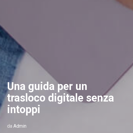
Una guida per un
trasloco digitale senza
intoppi
da
Admin