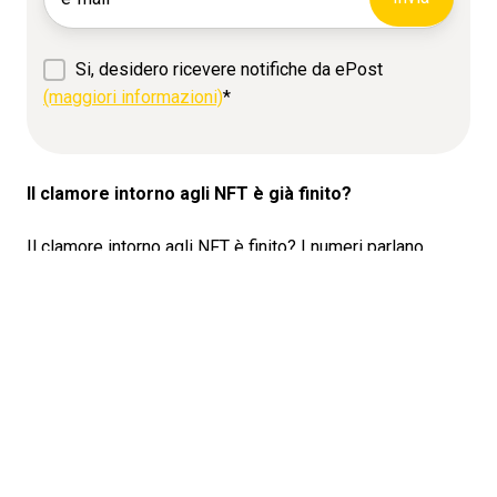
Si, desidero ricevere notifiche da ePost
(maggiori informazioni)
*
Il clamore intorno agli NFT è già finito?
Il clamore intorno agli NFT è finito? I numeri parlano
chiaro: secondo un'analisi condotta alla fine del 2023,
circa il 95% di tutti gli NFT ha perso il proprio valore. Un
esempio lampante è rappresentato dagli NFT «Bored
Ape». Questi disegni di scimmie avevano un enorme
successo all'inizio del 2022 e venivano scambiate per
cifre che raggiungevano i 430.000 dollari. Oggi, il valore
di questi NFT è di circa 40.000 dollari. La pop star Justin
Bieber, ad esempio, ha visto il valore del suo NFT «Bored
Ape», acquistato per 1,3 milioni di dollari, scendere a