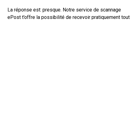
La réponse est: presque. Notre service de scannage
ePost t’offre la possibilité de recevoir pratiquement tout
ton courrier sous forme numérique, même celui
d’expéditeurs qui ne sont pas partenaires ePost.
Moyennant un montant mensuel ou annuel, nous ouvrons
ton courrier physique par machine dans notre centre de
scannage et l’expédions aussitôt sous forme numérique
vers ta boîte de réception ePost. Cela n’entraîne aucun
délai par rapport à un envoi traditionnel. Toutefois, si tu
souhaites recevoir une copie physique du courrier, tu
peux la commander par après gratuitement, dans un délai
de 25 jours.