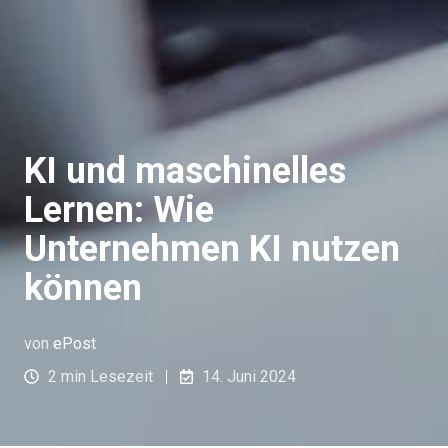
KI und maschinelles
Lernen: Wie
Unternehmen KI nutzen
können
von
ePost
2 min Lesezeit
14. Juni 2024