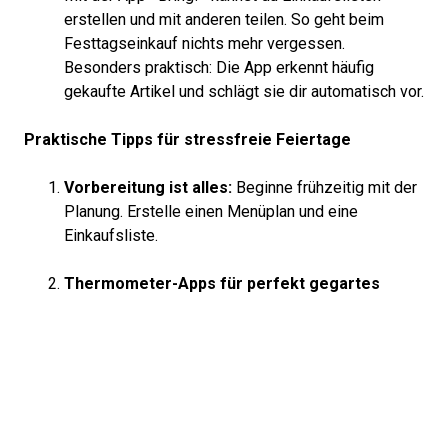
erstellen und mit anderen teilen. So geht beim
Festtagseinkauf nichts mehr vergessen.
Besonders praktisch: Die App erkennt häufig
gekaufte Artikel und schlägt sie dir automatisch vor.
Praktische Tipps für stressfreie Feiertage
Vorbereitung ist alles:
Beginne frühzeitig mit der
Planung. Erstelle einen Menüplan und eine
Einkaufsliste.
Thermometer-Apps für perfekt gegartes
Fleisch:
Ein digitales Fleischthermometer,
verbunden mit einer App wie
«MEATER»
, sorgt
dafür, dass dein Braten immer perfekt gelingt. Die
App gibt dir genaue Anweisungen und Warntöne
aus, wenn die optimale Temperatur erreicht ist.